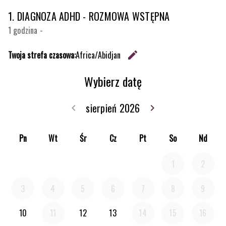
1. DIAGNOZA ADHD - ROZMOWA WSTĘPNA
1 godzina
-
Twoja strefa czasowa:
Africa/Abidjan
edit
Zmień str
Wybierz datę
sierpień 2026
keyboard_arrow_left
keyboard_arrow_right
Wróć lipiec 202
Idź dal
Pn
Wt
Śr
Cz
Pt
So
Nd
1
2
3
4
5
6
7
8
9
10
11
12
13
14
15
16