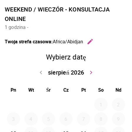
WEEKEND / WIECZÓR - KONSULTACJA
ONLINE
1 godzina
-
edit
Twoja strefa czasowa:
Africa/Abidjan
Zmień s
Wybierz datę
sierpień 2026
keyboard_arrow_left
keyboard_arrow_right
Wróć lipiec 202
Idź dal
Pn
Wt
Śr
Cz
Pt
So
Nd
1
2
3
4
5
6
7
8
9