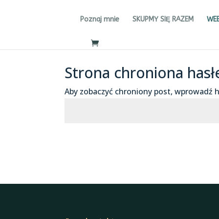
Poznaj mnie
SKUPMY SIĘ RAZEM
WE
Strona chroniona has
Aby zobaczyć chroniony post, wprowadź h