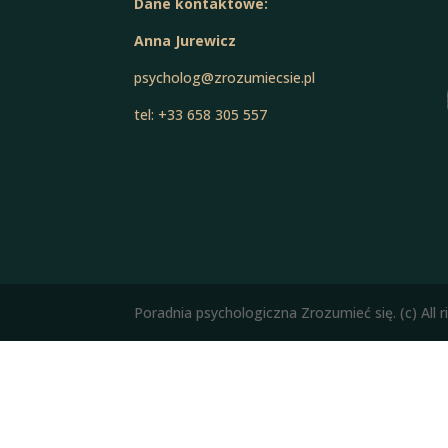
Dane kontaktowe:
Anna Jurewicz
psycholog@zrozumiecsie.pl
tel: +33 658 305 557
Poradnia psychologiczna Zrozumieć się. (c) All r